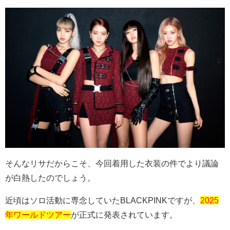
そんなリサだからこそ、今回着用した衣装の件でより議論
が白熱したのでしょう。
近頃はソロ活動に専念していた
BLACKPINK
ですが、
2025
年ワールドツアー
が正式に発表されています。