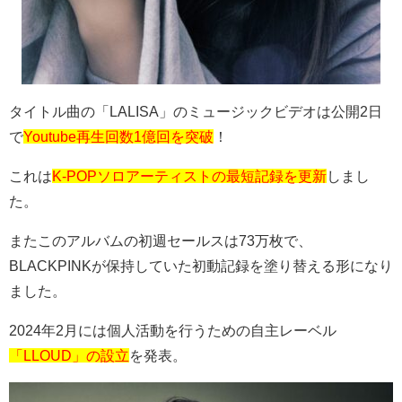
タイトル曲の「
LALISA
」のミュージックビデオは公開
2
日
で
Youtube再生回数1億回を突破
！
これは
K-POPソロアーティストの最短記録を更新
しまし
た。
またこのアルバムの初週セールスは
73
万枚で、
BLACKPINK
が保持していた初動記録を塗り替える形になり
ました。
2024
年
2
月には個人活動を行うための自主レーベル
「LLOUD」の設立
を発表。