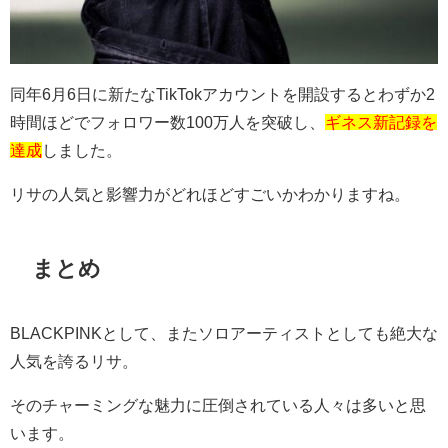
同年
6
月
6
日に新たな
TikTok
アカウントを開設するとわずか
2
時間ほどでフォロワー数
100
万人を突破し、
ギネス新記録を
達成
しました。
リサの人気と影響力がどれほどすごいかわかりますね。
まとめ
BLACKPINK
として、またソロアーティストとしても絶大な
人気を誇るリサ。
そのチャーミングな魅力に圧倒されている人々は多いと思
います。