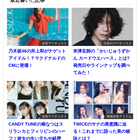
最近書いた記事
女性アーティスト
日本のアーティスト
乃木坂46の井上和がナゲット
米津玄師の「かいじゅうずか
アイドル！？マクドナルドの
ん カードウエハース」とは?
CMに登場！
発売日やラインナップを調べ
てみた！
女性アーティスト
韓国女性アイドル
CANDY TUNEの南なつはス
TWICEのサナの美意識に迫
リランカとフィリピンのハー
る！これまでに語った美の秘
フ！彼女の生い立ちや経歴
訣とは？