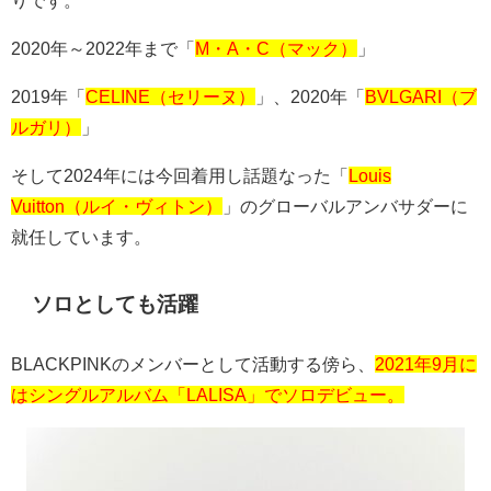
2020
年～
2022
年まで「
M・A・C（マック）
」
2019
年「
CELINE（セリーヌ）
」、
2020
年「
BVLGARI（ブ
ルガリ）
」
そして
2024
年には今回着用し話題なった「
Louis
Vuitton（ルイ・ヴィトン）
」のグローバルアンバサダーに
就任しています。
ソロとしても活躍
BLACKPINK
のメンバーとして活動する傍ら、
2021年9月に
はシングルアルバム「LALISA」でソロデビュー。