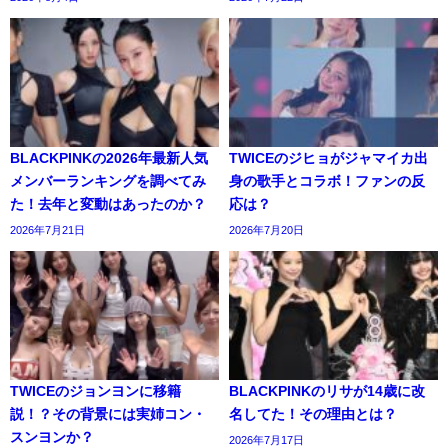
BLACKPINKの2026年最新人気
TWICEのジヒョがジャマイカ出
メンバーランキングを調べてみ
身の歌手とコラボ！ファンの反
た！去年と変動はあったのか？
応は？
2026年7月21日
2026年7月20日
TWICEのジョンヨンに移籍
BLACKPINKのリサが14歳に改
説！？その背景には実姉コン・
名してた！その理由とは？
スンヨンか？
2026年7月17日