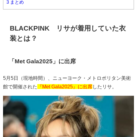
3
まとめ
BLACKPINK リサが着用していた衣
装とは？
「
Met Gala2025
」に出席
5
月
5
日（現地時間）、ニューヨーク・メトロポリタン美術
館で開催された
『Met Gala2025』に出席
したリサ。