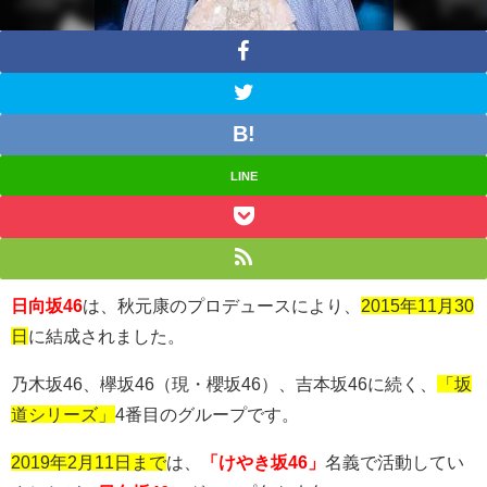
LINE
日向坂46
は、秋元康のプロデュースにより、
2015年11月30
日
に結成されました。
乃木坂
46
、欅坂
46
（現・櫻坂
46
）、吉本坂
46
に続く、
「坂
道シリーズ」
4
番目のグループです。
2019年2月11日まで
は、
「けやき坂46」
名義で活動してい