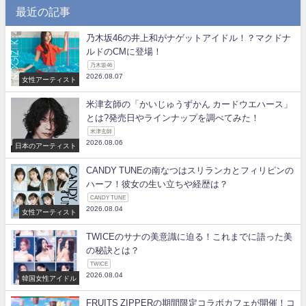
最近の記事
乃木坂46の井上和がナゲットアイドル！？マクドナ
ルドのCMに登場！
乃木坂46
2026.08.07
女性アーティスト
米津玄師の「かいじゅうずかん カードウエハース」
とは?発売日やラインナップを調べてみた！
米津玄師
2026.08.06
日本のアーティスト
CANDY TUNEの南なつはスリランカとフィリピンの
ハーフ！彼女の生い立ちや経歴は？
CANDY TUNE
2026.08.04
女性アーティスト
TWICEのサナの美意識に迫る！これまでに語った美
の秘訣とは？
TWICE
2026.08.04
韓国女性アイドル
FRUITS ZIPPERの期間限定コラボカフェが開催！コ