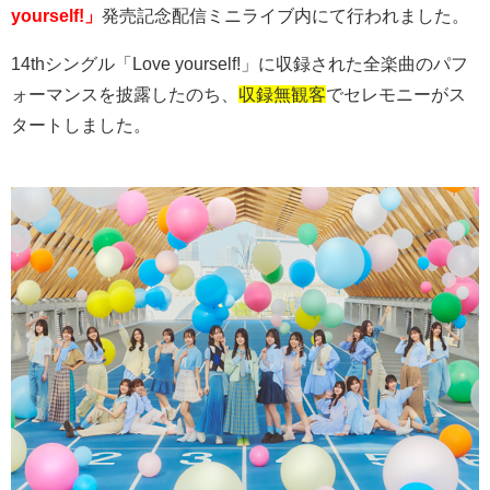
yourself!」
発売記念配信ミニライブ内にて行われました。
14th
シングル「
Love yourself!
」に収録された全楽曲のパフ
ォーマンスを披露したのち、
収録無観客
でセレモニーがス
タートしました。