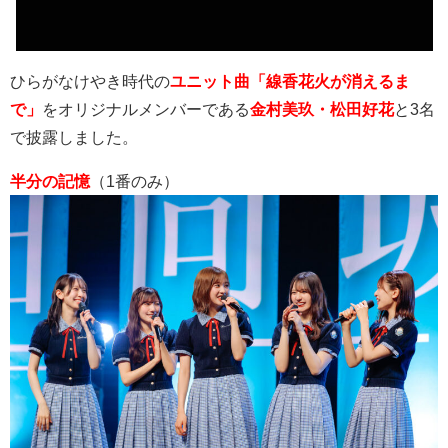
ひらがなけやき時代の
ユニット曲「線香花火が消えるま
で」
をオリジナルメンバーである
金村美玖・松田好花
と
3
名
で披露しました。
半分の記憶
（
1
番のみ）