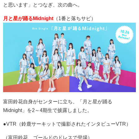
と思います」とつなぎ、次の曲へ。
月と星が踊るMidnight
（
1
番と落ちサビ）
富田鈴花自身がセンターに立ち、「月と星が踊る
Midnight
」を
2
～
4
期生で披露しました。
●VTR
（鈴鹿サーキットで撮影されたインタビュー
VTR
）
（富田鈴花、ゴールドのドレスで登場）