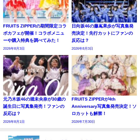
FRUITS ZIPPERの期間限定コラ
日向坂46の藤嶌果歩が写真集発
ボカフェが開催！コラボメニュ
売決定！先行カットにファンの
ーや購入特典を調べてみた！
反応は？
2026年8月3日
2026年8月3日
元乃木坂46の堀未央奈が30歳の
FRUITS ZIPPERが4th
誕生日に写真集発売！ファンの
Anniversary写真集発売決定！ソ
反応は？
ロカットも解禁！
2026年8月1日
2026年7月30日