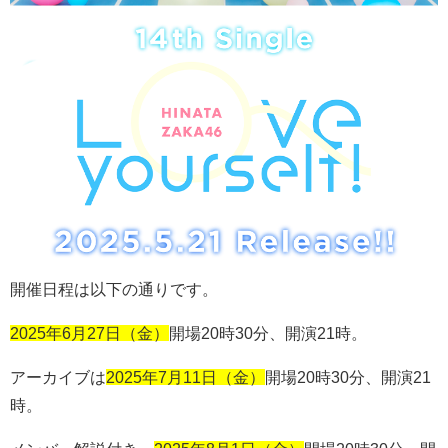
開催日程は以下の通りです。
2025年6月27日（金）
開場
20
時
30
分、開演
21
時。
アーカイブは
2025年7月11日（金）
開場
20
時
30
分、開演
21
時。