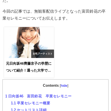
た。
今回の記事では、無観客配信ライブとなった富田鈴花の卒
業セレモニーについてお伝えします。
女性アーティスト
元日向坂46齊藤京子の学歴に
ついて紹介！通った大学では
心理学科を学んでいた？
Contents
[
hide
]
1
日向坂46 富田鈴花 卒業セレモニー
1.1
卒業セレモニー概要
1.2
セットリスト詳細