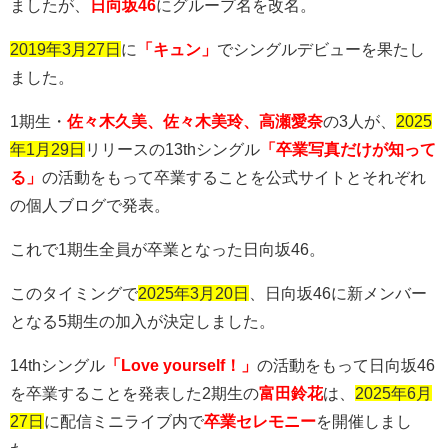
ましたが、
日向坂46
にグループ名を改名。
2019年3月27日
に
「キュン」
でシングルデビューを果たし
ました。
1期生・
佐々木久美、佐々木美玲、高瀬愛奈
の
3
人が、
2025
年1月29日
リリースの
13th
シングル
「卒業写真だけが知って
る」
の活動をもって卒業することを公式サイトとそれぞれ
の個人ブログで発表。
これで1期生全員が卒業となった日向坂
46
。
このタイミングで
2025
年3月20日
、日向坂
46
に新メンバー
となる5期生の加入が決定しました。
14th
シングル
「Love yourself！」
の活動をもって日向坂
46
を卒業することを発表した
2
期生の
富田鈴花
は、
2025年6月
27日
に配信ミニライブ内で
卒業セレモニー
を開催しまし