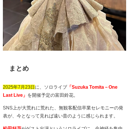
まとめ
2025年7月23日
に、ソロライブ
「Suzuka Tomita－One
Last Live」
を開催予定の富田鈴花。
SNS
上が大荒れに荒れた、無観客配信卒業セレモニーの発
表が、今となって見れば遠い昔のように感じられます。
松田好花
がゲスト出演というソロライブに、全神経を集中