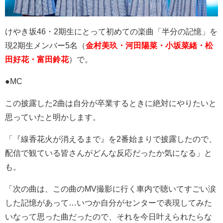
けやき坂
46
・
2
期生にとって初めての楽曲「半分の記憶」を
現
2
期生メンバー
5
名（
金村美玖・河田陽菜・小坂菜緒・松
田好花・富田鈴花
）で。
●MC
この披露した
2
曲は自分が卒業するときに絶対にやりたいと
思っていたと明かします。
「『線香花火が消えるまで』を
2
番始まりで披露したので、
配信で観ている皆さんがどんな反応だったか気になる」と
も。
「次の曲は、この曲の
MV
撮影に行く車内で聴いてすごい涙
した記憶があって
…
いつか自分がセンターで表現してみた
いなって思った曲だったので、それを今日叶えられたらな