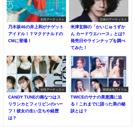
女性アーティスト
日本のアーティスト
乃木坂46の井上和がナゲット
米津玄師の「かいじゅうずか
アイドル！？マクドナルドの
ん カードウエハース」とは?
CMに登場！
発売日やラインナップを調べ
てみた！
女性アーティスト
韓国女性アイドル
CANDY TUNEの南なつはス
TWICEのサナの美意識に迫
リランカとフィリピンのハー
る！これまでに語った美の秘
フ！彼女の生い立ちや経歴
訣とは？
は？