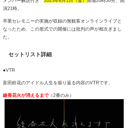
メンバー解説付き
2025年8月1日（金）
開場
20
時
30
分、開
演
21
時。
卒業セレモニーの実施が収録の無観客オンラインライブと
なったため、この形式での開催には批判の声が相次ぎまし
た。
セットリスト詳細
●VTR
富田鈴花のアイドル人生を振り返る内容の
VTR
です。
線香花火が消えるまで
（
2
番のみ）