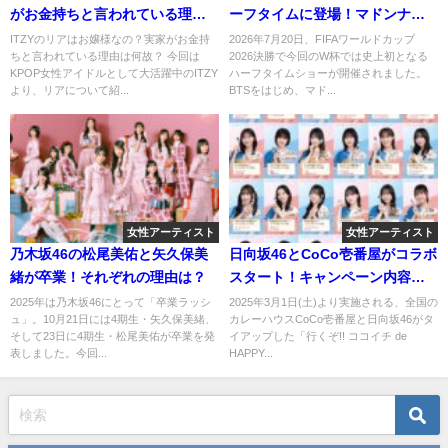
がお金持ちと言われている理由
ーフタイムに登場！マドンナや
は何故？
ジャスティン・ビーバーが同じ
ITZYのリアはお嬢様なの？実家がお金持
2026年7月20日、FIFAワールドカップ
ちと言われている理由は何故？ 今回は
2026決勝で今回のW杯では史上初となる
舞台に！
KPOP女性アイドルとして大活躍中のITZY
ハーフタイムショーが開催されました。
より、リアについて紹...
BTSをはじめ、マド...
女性アーティスト
女性アーティスト
乃木坂46の松尾美佑と矢久保美
日向坂46とCoCo壱番屋がコラボ
緒が卒業！それぞれの理由は？
スタート！キャンペーン内容や
CMなどを調べてみた。
2025年は乃木坂46にとって「卒業ラッシ
2025年3月1日(土)より実施される、全国の
ュ」。10月21日には4期生・矢久保美緒、
カレーハウスCoCo壱番屋と日向坂46がタ
そして23日に4期生・松尾美佑が卒業を発
イアップした「行くぞ!! ココイチ de
表しました。今回...
HAPPY...