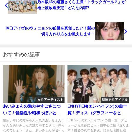
乃木坂46の遠藤さくら主演「トラックガール２」が
地上波放送決定！どんな内容?
IVE(アイヴ)のウォニョンの前髪を真似したい！髪の
切り方作り方をお教えします！
おすすめの記事
女性アーティスト
韓国男性アイドル
あいみょんの魅力やすごさにつ
ENHYPEN(エンハイフン)の曲一
いて！音楽性や昭和っぽいとい
覧！ディスコグラフィーをヒッ
う噂についても考察します！
ト曲中心に発売順に振り返って
幅広い年代の方から大人気のあいみょん！
ENHYPEN(エンハイフン)の曲一覧！デビ
そんなあいみょんの魅力やすごさは一体何
ューから順番にヒット曲中心に振り返りま
みた！
なのでしょう！また、あいみょんが昭和っ
す！曲名の意味も解説。隠れた名曲も紹