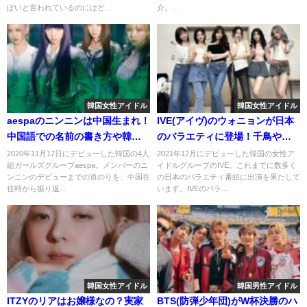
ぽいと言われているのにはど...
介。...
韓国女性アイドル
韓国女性アイドル
aespaのニンニンは中国生まれ！
IVE(アイヴ)のウォニョンが日本
中国語での名前の書き方や韓国
のバラエティに登場！千鳥やか
語がどれくらい喋れるのかを調
まいたちと相席食堂で共演！
2020年11月17日にデビューした韓国の4人
2021年12月にデビューした韓国の女性ア
組ガールズグループaespa。メンバーのニ
イドルグループのIVE。これまでに数多く
査！
ンニンのデビューまでの道のりを、中国在
の日本のバラエティ番組に出演を果たして
住時から振り返...
います。IVEのバラ...
韓国女性アイドル
韓国男性アイドル
ITZYのリアはお嬢様なの？実家
BTS(防弾少年団)がW杯決勝のハ