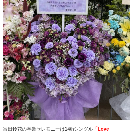
富田鈴花の卒業セレモニーは
14th
シングル
「Love