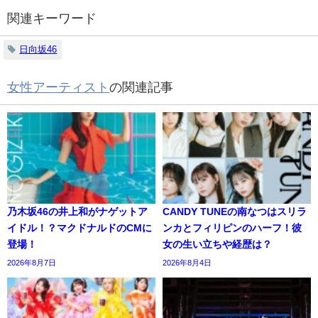
関連キーワード
日向坂46
女性アーティスト
の関連記事
乃木坂46の井上和がナゲットア
CANDY TUNEの南なつはスリラ
イドル！？マクドナルドのCMに
ンカとフィリピンのハーフ！彼
登場！
女の生い立ちや経歴は？
2026年8月7日
2026年8月4日