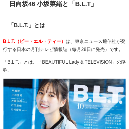
日向坂46 小坂菜緒と「B.L.T」
「
B.L.T.
」とは
B.L.T.（ビー・エル・ティー）
は、東京ニュース通信社が発
行する日本の月刊テレビ情報誌（毎月
28
日に発売）です。
「
B.L.T.
」とは、「
BEAUTIFUL Lady & TELEVISION
」の略
称。