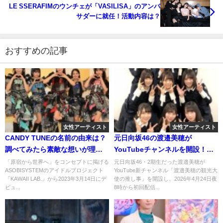
LE SSERAFIMのウンチェが「VASILISA」のアンバ
サダーに就任！活動内容は？
おすすめの記事
女性アーティスト
女性アーティスト
CANDY TUNEの名前の由来は？
元日向坂46の渡邉美穂が
調べてみたら素敵な想いが理由
YouTubeチャンネルを開設！初
だった
回のゲストは潮紗理菜と宮田愛
「原宿から世界へ」をコンセプトに掲げる
元日向坂46・2期生だった渡邉美穂が
ASOBISYSTEMのアイドルプロジェクト
YouTube新チャンネル「渡邉美穂の観光大
萌が！
「KAWAII LAB.」から2023年3月14日にデ
使の推し事」を開設し、2026年4月24日夜
ビュ...
8時から初回配信...