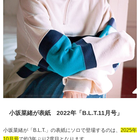
小坂菜緒が表紙 2022年「
B.L.T.11月号
」
小坂菜緒が「
B.L.T.
」の表紙にソロで登場するのは、
2025年
10月号
で約
3
年ぶり
2
度目となります。