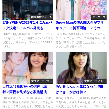
韓国男性アイドル
ジャニーズ
ENHYPENが2026年1月にカムバ
Snow Manの佐久間大介がプリ
ック決定！アルバム発売も！
キュア、に賛否両論！？その理
由を調べてみた
ENHYPENは2026年1月16日にニューアル
Snow Manの佐久間大介がアニメ『キミと
バムをリリースし、韓国でカムバックする
アイドルプリキュア♪』で声優を務め、自
予定です。前回のミニアルバム「DESIRE
身もプリキュアに変身したことについて、
: UNL...
ファンの間で様々な声...
女性アーティスト
女性アーティスト
日向坂46松田好花の実家は京
あいみょんが人気になった理由
都？両親や兄弟など家族構成や
は？きっかけは何？
エピソードを紹介！
日向坂46のメンバー松田好花さん。京都
独特なメロディーと魅力的な歌詞で大人気
出身の松田さんの実家が実はとってもお金
のあいみょんさん！今回はあいみょんさん
持ちという噂があります。事実はどうなの
が人気になったきっかけについて調べてみ