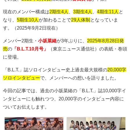
現在のメンバー構成は
2期生4人
、
3期生4人
、
4期生11人
と
なり、
5期生10人
が加わることで
29人体制
となっていま
す。（2025年9月2日現在）
メンバー
2
期生・
小坂菜緒
が3年ぶりに、
2025年8月28日発
売
の
「B.L.T.10月号」
（東京ニュース通信社）の表紙・巻頭
に登場。
「
B.L.T.
」誌ソロインタビュー史上過去最大規模の
20,000字
ソロインタビュー
で、メンバーへの想いを語りました。
今回の記事では、過去の小坂菜緒の「
B.L.T.
」誌10,000字イ
ンタビューにも触れつつ、20,000字のインタビュー内容に
ついてお伝えします。