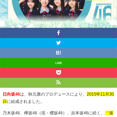
LINE
日向坂46
は、秋元康のプロデュースにより、
2015年11月30
日
に結成されました。
乃木坂
46
、欅坂
46
（現・櫻坂
46
）、吉本坂
46
に続く、
「坂