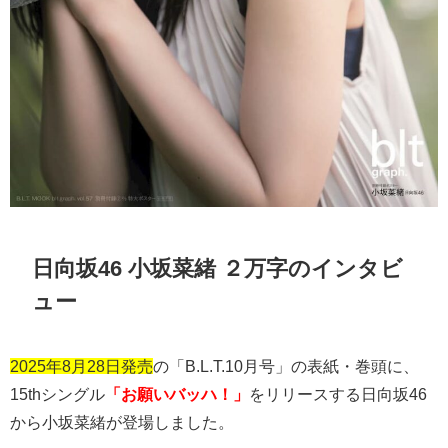
日向坂46 小坂菜緒 ２万字のインタビ
ュー
2025年8月28日発売
の「
B.L.T.10
月号」の表紙・巻頭に、
15th
シングル
「お願いバッハ！」
をリリースする日向坂
46
から小坂菜緒が登場しました。