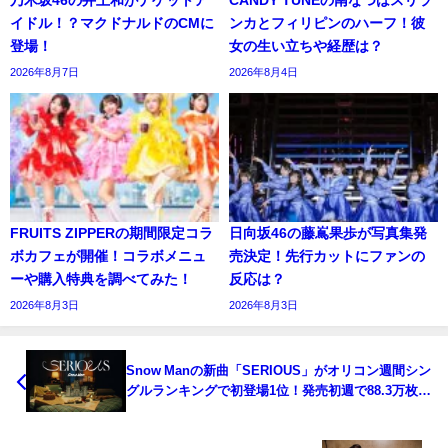
乃木坂46の井上和がナゲットア
CANDY TUNEの南なつはスリラ
イドル！？マクドナルドのCMに
ンカとフィリピンのハーフ！彼
登場！
女の生い立ちや経歴は？
2026年8月7日
2026年8月4日
FRUITS ZIPPERの期間限定コラ
日向坂46の藤嶌果歩が写真集発
ボカフェが開催！コラボメニュ
売決定！先行カットにファンの
ーや購入特典を調べてみた！
反応は？
2026年8月3日
2026年8月3日
Snow Manの新曲「SERIOUS」がオリコン週間シン
グルランキングで初登場1位！発売初週で88.3万枚を
売り上げた！