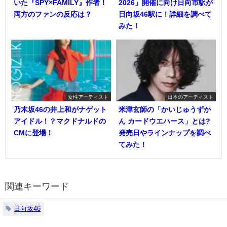
いた『SPY×FAMILY』作者！
2026」開催に向け日向市駅が
両方のファンの反応は？
日向坂46駅に！詳細を調べて
みた！
女性アーティスト
日本のアーティスト
乃木坂46の井上和がナゲット
米津玄師の「かいじゅうずか
アイドル！？マクドナルドの
ん カードウエハース」とは?
CMに登場！
発売日やラインナップを調べ
てみた！
関連キーワード
日向坂46