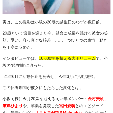
実は、この撮影は小坂の
20
歳の誕生日のわずか数日前。
20
歳という節目を迎えた今、懸命に成長を続ける彼女の笑
顔、憂い、真っ直ぐな眼差し
……
一つひとつの表情、動き
を丁寧に収めた。
インタビューでは、
10,000字を超える大ボリューム
で、小
坂の
“
現在地
”
に迫った。
’21
年
6
月に活動休止を発表し、今年
3
月に活動復帰。
この休養期間が彼女にもたらした変化とは。
小坂同様に今月
20
歳を迎える同い年メンバー・
金村美玖、
濱岸ひより
や、卒業を発表した
宮田愛萌
とのエピソード
や、最新シングル
「月と星が踊るMidnight」
でセンターを