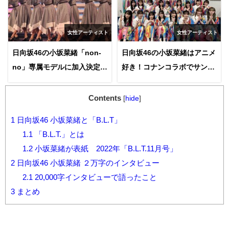
女性アーティスト
女性アーティスト
日向坂46の小坂菜緒「non-
日向坂46の小坂菜緒はアニメ
no」専属モデルに加入決定！
好き！コナンコラボでサンデ
ファンの反応は？
ーの表紙でキッドに変身！？
Contents
[
hide
]
1
日向坂46 小坂菜緒と「B.L.T」
1.1
「B.L.T.」とは
1.2
小坂菜緒が表紙 2022年「B.L.T.11月号」
2
日向坂46 小坂菜緒 ２万字のインタビュー
2.1
20,000字インタビューで語ったこと
3
まとめ