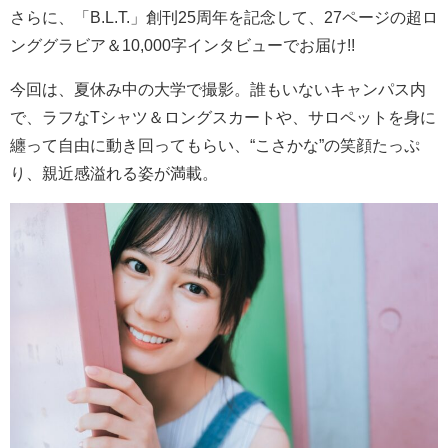
さらに、「
B.L.T.
」創刊
25
周年を記念して、
27
ページの超ロ
ンググラビア＆
10,000
字インタビューでお届け
!!
今回は、夏休み中の大学で撮影。誰もいないキャンパス内
で、ラフな
T
シャツ＆ロングスカートや、サロペットを身に
纏って自由に動き回ってもらい、
“
こさかな
”
の笑顔たっぷ
り、親近感溢れる姿が満載。