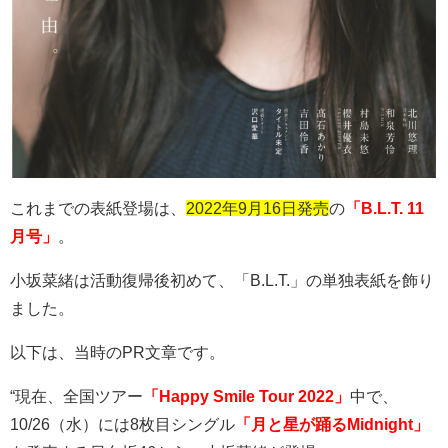
これまでの表紙登場は、
2022年9月16日発売
の
「B.L.T. 11
月号」
。
小坂菜緒は活動復帰後初めて、「
B.L.T.
」の単独表紙を飾り
ました。
以下は、当時の
PR
文章です。
“現在、全国ツアー
「Happy Smile Tour 2022」
中で、
10/26
（水）には
8
枚目シングル
「月と星が踊るMidnight」