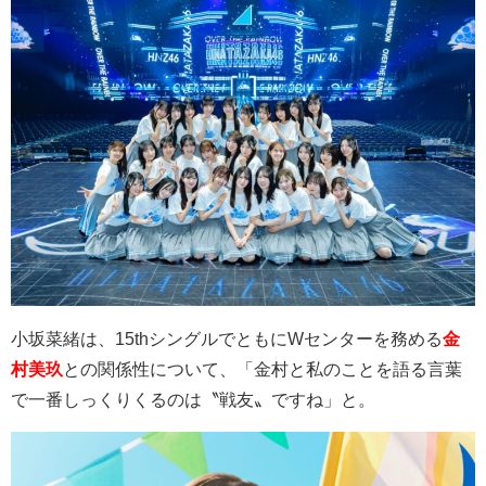
小坂菜緒は、
15th
シングルでともに
W
センターを務める
金
村美玖
との関係性について、「金村と私のことを語る言葉
で一番しっくりくるのは〝戦友〟ですね」と。