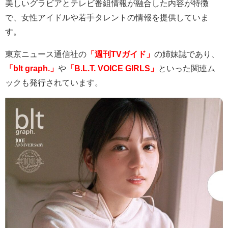
美しいグラビアとテレビ番組情報が融合した内容が特徴
で、女性アイドルや若手タレントの情報を提供していま
す。
東京ニュース通信社の
「週刊TVガイド」
の姉妹誌であり、
「blt graph.」
や
「B.L.T. VOICE GIRLS」
といった関連ム
ックも発行されています。