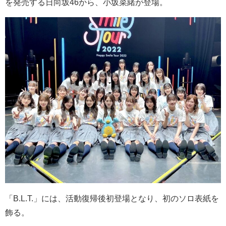
を発売する日向坂
46
から、小坂菜緒が登場。
「
B.L.T.
」には、活動復帰後初登場となり、初のソロ表紙を
飾る。