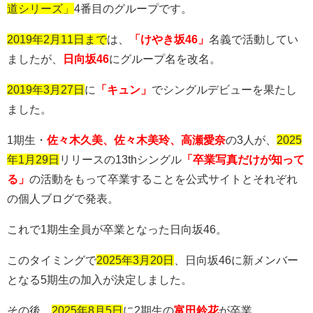
道シリーズ」
4
番目のグループです。
2019年2月11日まで
は、
「けやき坂46」
名義で活動してい
ましたが、
日向坂46
にグループ名を改名。
2019年3月27日
に
「キュン」
でシングルデビューを果たし
ました。
1期生・
佐々木久美、佐々木美玲、高瀬愛奈
の
3
人が、
2025
年1月29日
リリースの
13th
シングル
「卒業写真だけが知って
る」
の活動をもって卒業することを公式サイトとそれぞれ
の個人ブログで発表。
これで1期生全員が卒業となった日向坂
46
。
このタイミングで
2025
年3月20日
、日向坂
46
に新メンバー
となる5期生の加入が決定しました。
その後、
2025年8月5日
に
2
期生の
富田鈴花
が卒業。