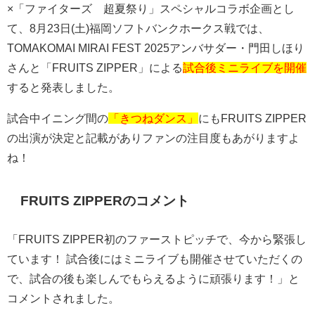
×「ファイターズ 超夏祭り」スペシャルコラボ企画とし
て、
8
月
23
日
(
土
)
福岡ソフトバンクホークス戦では、
TOMAKOMAI MIRAI FEST 2025
アンバサダー・門田しほり
さんと「
FRUITS ZIPPER
」による
試合後ミニライブを開催
すると発表しました。
試合中イニング間の
「きつねダンス」
にも
FRUITS ZIPPER
の出演が決定と記載がありファンの注目度もあがりますよ
ね！
FRUITS ZIPPER
のコメント
「
FRUITS ZIPPER
初のファーストピッチで、今から緊張し
ています！
試合後にはミニライブも開催させていただくの
で、試合の後も楽しんでもらえるように頑張ります！」と
コメントされました。