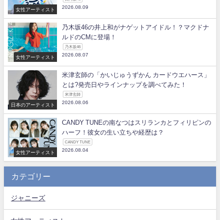
2026.08.09
女性アーティスト
乃木坂46の井上和がナゲットアイドル！？マクドナ
ルドのCMに登場！
乃木坂46
2026.08.07
女性アーティスト
米津玄師の「かいじゅうずかん カードウエハース」
とは?発売日やラインナップを調べてみた！
米津玄師
2026.08.06
日本のアーティスト
CANDY TUNEの南なつはスリランカとフィリピンの
ハーフ！彼女の生い立ちや経歴は？
CANDY TUNE
2026.08.04
女性アーティスト
カテゴリー
ジャニーズ