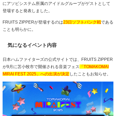
にアソビシステム所属のアイドルグループがゲストとして
登場すると発表しました。
FRUITS ZIPPER
が登場するのは
23日ソフトバンク戦
である
ことも明らかに。
気になるイベント内容
日本ハムファイターズの公式サイトでは、
FRUITS ZIPPER
が
9
月に苫小牧市で開催される音楽フェス
「TOMAKOMAI
MIRAI FEST 2025」への出演が決定
したこともお知らせ。