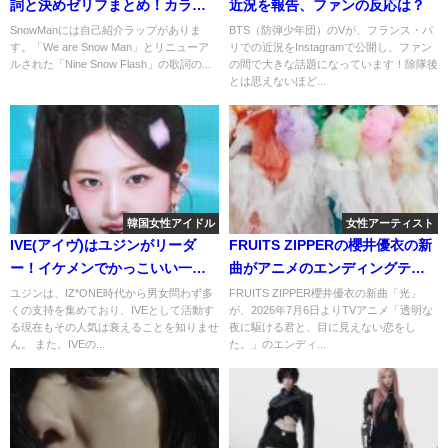
詞と決めゼリフまとめ！カラオ
近況を報告、ファンの反応は？
ケで必須の曲名は？
SnowManには自己紹介ラップがありま
BTS（防弾少年団）のVが、フランス・パ
す。「We are Snow Man」とリニューア
リでの近況をInstagramで公開し、ファン
ルされた「Nine Snow Flash」の歌詞の...
の間で大きな話題になっています！除隊後
とは思えないほど...
韓国女性アイドル
女性アーティスト
IVE(アイヴ)はユジンがリーダ
FRUITS ZIPPERの櫻井優衣の新
ー！イケメンでかっこいい一面
曲がアニメのエンディングテー
に注目してみた！
マに！どんなアニメ？
ユジンは、IZ*ONE時代から男女問わず多
FRUITS ZIPPER櫻井優衣の新曲「光」
くの支持を集めており、IVEとして活動す
が、2026年7月6日よりTVアニメ「透明な
る現在もその人気は衰えることを知りませ
夜に駆ける君と、目に見えない恋をし
ん。 また、IVEの...
た。」のエンディ...