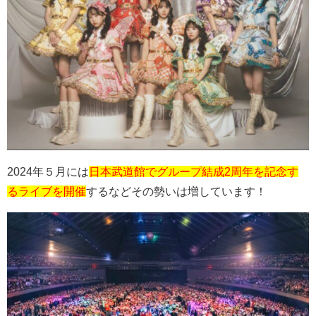
2024
年５月には
日本武道館でグループ結成2周年を記念す
るライブを開催
するなどその勢いは増しています！