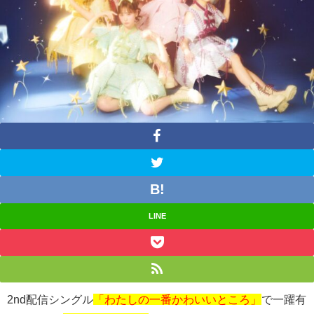
LINE
2nd
配信シングル
「わたしの一番かわいいところ」
で一躍有