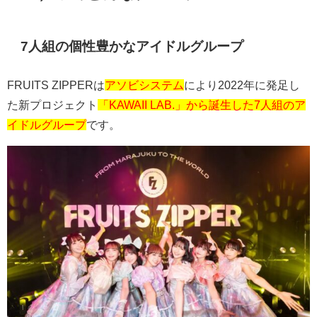
7人組の個性豊かなアイドルグループ
FRUITS ZIPPER
は
アソビシステム
により
2022
年に発足し
た新プロジェクト
「KAWAII LAB.」から誕生した7人組のア
イドルグループ
です。