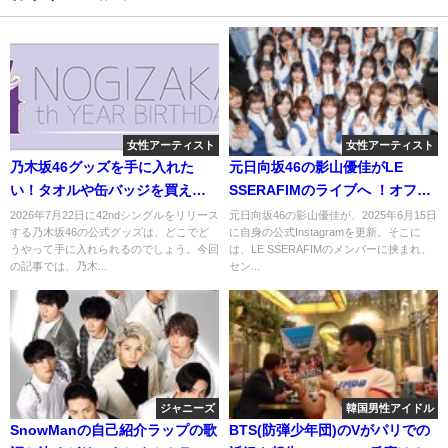
女性アーティスト
女性アーティスト
乃木坂46グッズを手に入れた
元日向坂46の影山優佳がLE
い！タオルや缶バッジを買える
SSERAFIMのライブへ ！オフシ
店舗はどこ？
ョットが衝撃すぎる！
2026年7月22日に42ndシングルをリリース
元日向坂46の影山優佳が、2025年6月15日
する乃木坂46の公式グッズは、どこでど
に自身の公式Instagramを更新。そこに
うやって手に入れられるのでしょう。今回
は、LE SSERAFIMのメンバーに挟まれ、
の記事では、乃木...
セン...
ジャニーズ
韓国男性アイドル
SnowManの自己紹介ラップの歌
BTS(防弾少年団)のVがパリでの