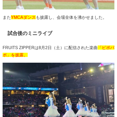
また
YMCAダンス
も披露し、会場全体を沸かせました。
試合後のミニライブ
FRUITS ZIPPER
は
8
月
2
日（土）に配信された楽曲
「ピポパ
ポ」を披露。