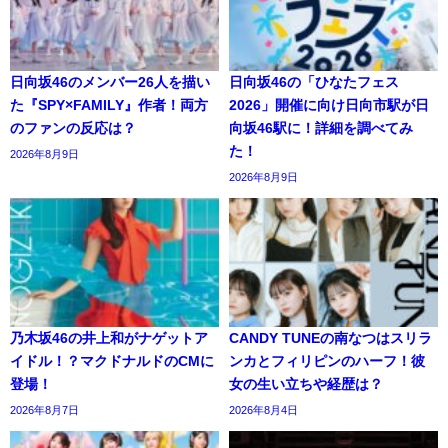
日向坂46のメンバー26人を描い
日向坂46の「ひなたフェス
た『SPY×FAMILY』作者！両方
2026」開催に向け日向市駅が日
のファンの反応は？
向坂46駅に！詳細を調べてみ
た！
2026年8月9日
2026年8月9日
乃木坂46の井上和がナゲットア
CANDY TUNEの南なつはスリラ
イドル！？マクドナルドのCMに
ンカとフィリピンのハーフ！彼
登場！
女の生い立ちや経歴は？
2026年8月7日
2026年8月4日