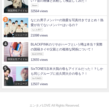
い？昔の画像と比較して検証してみた！
&team
韓国男性アイドル
32564
なにわ男子メンバーの熱愛を写真付きでまとめ！熱
愛が出てないメンバーはいるの？
なにわ男子
ジャニーズ
21098
BLACKPINKのリサがハーフという噂は本当？実際
の国籍タイや父親との複雑な関係について！
BLACKPINK
韓国女性アイドル
12655
SixTONES京本大我の母もアイドルだった！？しか
も同じグループに佐久間大介の母も？！
SixTONES
ジャニーズ
12507
エンタメLOVE All Rights Reserved.