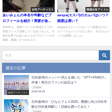
女性アーティスト
韓国女性アイドル
あいみょんの本名や年齢などプ
aespa(エスパ)のカムバはいつ？
ロフィールを紹介！実家が金持
頻度は遅い？
ちって本当！？
2023年も、新曲リリースや各地ライブや
aespaのカムバックはいつ？頻度はどれく
音楽フェスで活躍しているあいみょん。今
らい？カムバックのまとめと、次のカムバ
回の記事ではあいみょんのプロフィールや
ックを調査しました...
新曲、家族にまつわるエピ...
最近の記事
日向坂46のメンバー26人を描いた『SPY×FAMILY』
作者！両方のファンの反応は？
日向坂46
2026.08.09
女性アーティスト
日向坂46の「ひなたフェス2026」開催に向け日向市
駅が日向坂46駅に！詳細を調べてみた！
日向坂46