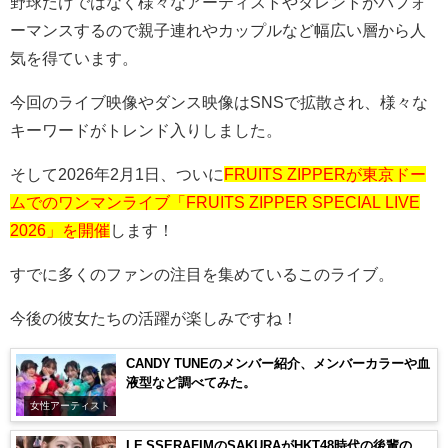
野球だけではなく様々なアーティストやタレントがパフォ
ーマンスするので親子連れやカップルなど幅広い層から人
気を得ています。
今回のライブ映像やダンス映像は
SNS
で拡散され、様々な
キーワードがトレンド入りしました。
そして
2026
年
2
月
1
日、ついに
FRUITS ZIPPERが東京ドー
ムでのワンマンライブ「FRUITS ZIPPER SPECIAL LIVE
2026」を開催
します！
すでに多くのファンの注目を集めているこのライブ。
今後の彼女たちの活躍が楽しみですね！
CANDY TUNEのメンバー紹介、メンバーカラーや血
液型など調べてみた。
女性アーティスト
LE SSERAFIMのSAKURAがHKT48時代の後輩の