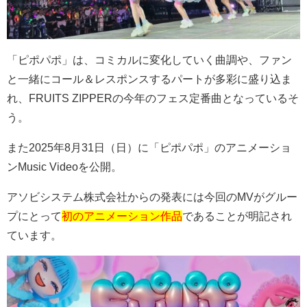
「ピポパポ」は、コミカルに変化していく曲調や、ファン
と一緒にコール＆レスポンスするパートが多彩に盛り込ま
れ、
FRUITS ZIPPER
の今年のフェス定番曲となっているそ
う。
また
2025
年
8
月
31
日（日）に「ピポパポ」のアニメーショ
ン
Music Video
を公開。
アソビシステム株式会社からの発表には今回の
MV
がグルー
プにとって
初のアニメーション作品
であることが明記され
ています。