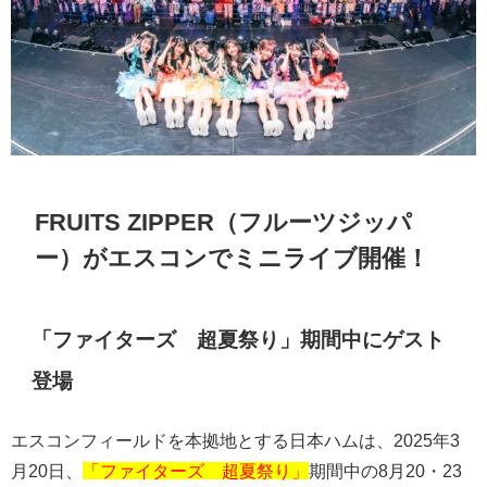
FRUITS ZIPPER
（フルーツジッパ
ー）がエスコンでミニライブ開催！
「ファイターズ 超夏祭り」期間中にゲスト
登場
エスコンフィールドを本拠地とする日本ハムは、
2025
年
3
月
20
日、
「ファイターズ 超夏祭り」
期間中の
8
月
20
・
23