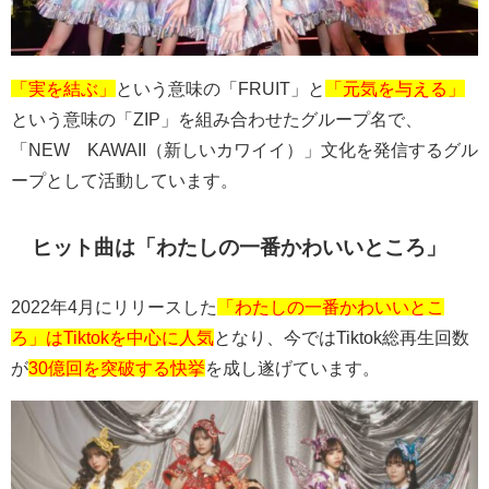
「実を結ぶ」
という意味の「
FRUIT
」と
「元気を与える」
という意味の「
ZIP
」を組み合わせたグループ名で、
「
NEW
KAWAII
（新しいカワイイ）」文化を発信するグル
ープとして活動しています。
ヒット曲は「わたしの一番かわいいところ」
2022
年
4
月にリリースした
「わたしの一番かわいいとこ
ろ」はTiktokを中心に人気
となり、今では
Tiktok
総再生回数
が
30億回を突破する快挙
を成し遂げています。