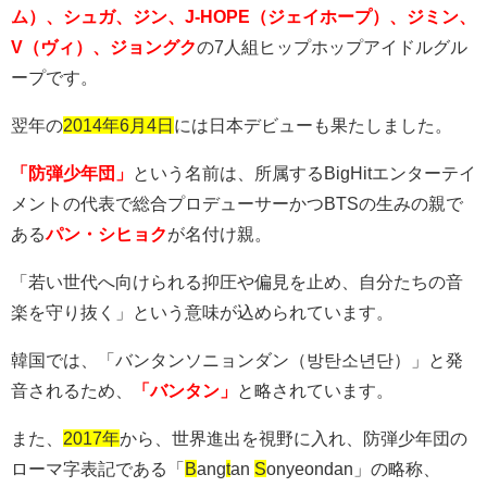
ム）、シュガ、ジン、J-HOPE（ジェイホープ）、ジミン、
V（ヴィ）、ジョングク
の7人組ヒップホップアイドルグル
ープです。
翌年の
2014年6月4日
には日本デビューも果たしました。
「防弾少年団」
という名前は、所属する
BigHit
エンターテイ
メントの代表で総合プロデューサーかつ
BTS
の生みの親で
ある
パン・シヒョク
が名付け親。
「若い世代へ向けられる抑圧や偏見を止め、自分たちの音
楽を守り抜く」という意味が込められています。
韓国では、「バンタンソニョンダン（방탄소년단）」と発
音されるため、
「バンタン」
と略されています。
また、
2017年
から、世界進出を視野に入れ、防弾少年団の
ローマ字表記である「
B
ang
t
an
S
onyeondan
」の略称、