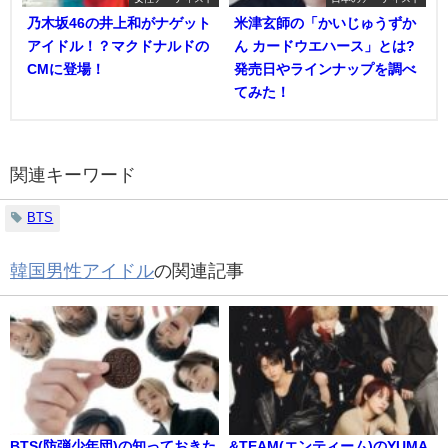
乃木坂46の井上和がナゲット
米津玄師の「かいじゅうずか
アイドル！？マクドナルドの
ん カードウエハース」とは?
CMに登場！
発売日やラインナップを調べ
てみた！
関連キーワード
BTS
韓国男性アイドル
の関連記事
BTS(防弾少年団)の知っておきた
&TEAM(エンティーム)のYUMA