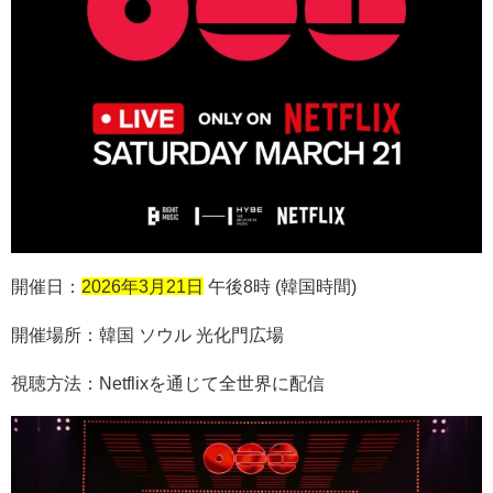
開催日：
2026年3月21日
午後
8
時
(
韓国時間
)
開催場所：韓国 ソウル 光化門広場
視聴方法：
Netflix
を通じて全世界に配信