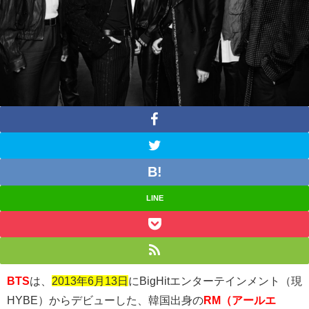
LINE
BTS
は、
2013年6月13日
に
BigHit
エンターテインメント（現
HYBE
）からデビューした、韓国出身の
RM（アールエ