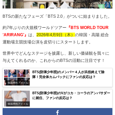
BTS
の新たなフェーズ「
BTS 2.0
」がついに始まりました。
約
7
年ぶりの大規模ワールドツアー
『BTS WORLD TOUR
‘ARIRANG’』
は、
2026年4月9日（木）
の韓国・高陽 総合
運動場主競技場公演を皮切りにスタートします。
世界中でどんなステージを披露し、新しい価値観を我々に
与えてくれるのか、これからの
BTS
の活動に注目です！
BTS(防弾少年団)のメンバー４人が兵役終えて除
隊！完全体カムバックにファンの反応は？
韓国男性アイドル
BTS(防弾少年団)のVがコカ・コーラのアンバサダー
に就任、ファンの反応は？
韓国男性アイドル