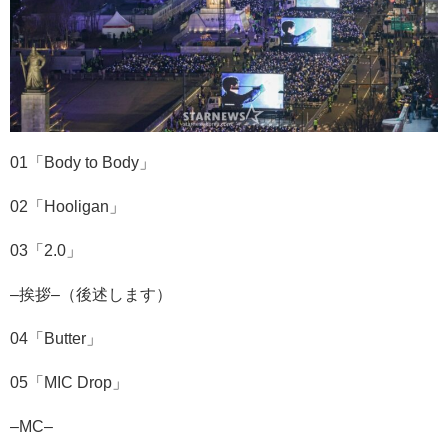
01
「
Body to Body
」
02
「
Hooligan
」
03
「
2.0
」
–挨拶
–（後述します）
04
「
Butter
」
05
「
MIC Drop
」
–
MC–