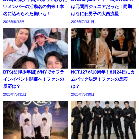
いメンバーの活動名の由来！本
は元関西ジュニアだった！同期
名に込められた願いも！
はなにわ男子の大西流星！
2026年8月2日
2026年7月31日
BTS(防弾少年団)がNYでオフラ
NCT127が10周年！8月24日にカ
インイベント開催へ！ファンの
ムバック決定！ファンの反応
反応は？
は？
2026年7月31日
2026年7月30日