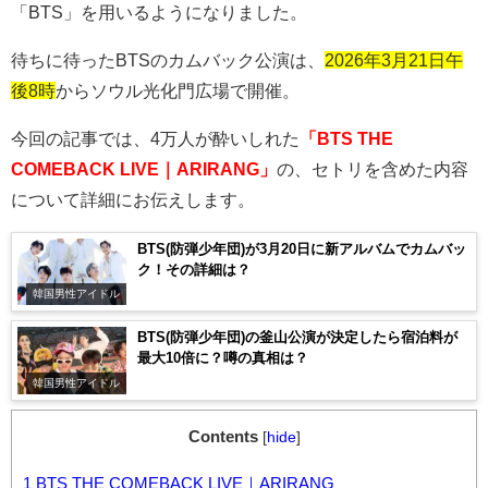
「
BTS
」を用いるようになりました。
待ちに待ったBTS
のカムバック公演は、
2026年3月21日午
後8時
からソウル光化門広場で開催。
今回の記事では、4万人が酔いしれた
「BTS THE
COMEBACK LIVE｜ARIRANG」
の、セトリを含めた内容
について詳細にお伝えします。
BTS(防弾少年団)が3月20日に新アルバムでカムバッ
ク！その詳細は？
韓国男性アイドル
BTS(防弾少年団)の釜山公演が決定したら宿泊料が
最大10倍に？噂の真相は？
韓国男性アイドル
Contents
[
hide
]
1
BTS THE COMEBACK LIVE｜ARIRANG