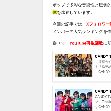
ポップで多彩な音楽性と圧倒
体
を席巻しています。
今回の記事では、
Xフォロワー数
メンバーの人気ランキングを
併せて、
YouTube再生回数
に基
CAND
「原宿から
ト「KAW
「CAND
女性アーティスト
のです。そ
CAND
CANDY
プ！Tik
なCAND
女性アーティスト