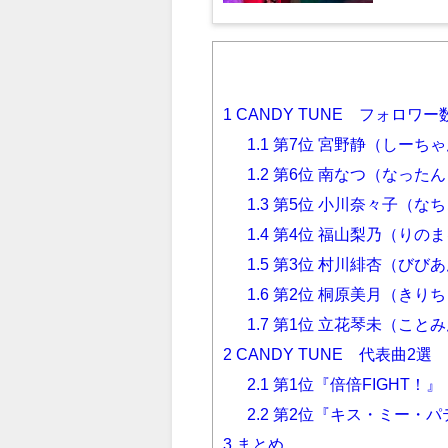
1
CANDY TUNE フォロワー
1.1
第7位 宮野静（しーち
1.2
第6位 南なつ（なったん
1.3
第5位 小川奈々子（な
1.4
第4位 福山梨乃（りの
1.5
第3位 村川緋杏（びび
1.6
第2位 桐原美月（きり
1.7
第1位 立花琴未（こと
2
CANDY TUNE 代表曲2選
2.1
第1位『倍倍FIGHT！』
2.2
第2位『キス・ミー・パ
3
まとめ