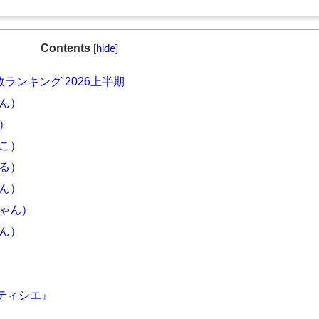
Contents
[
hide
]
数ランキング 2026上半期
ゃん）
）
ちこ）
まる）
あん）
ちゃん）
みん）
ティシエ』