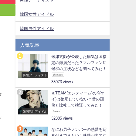
韓国女性アイドル
韓国男性アイドル
人気記事
米津玄師が公表した病気は国指
定の難病だった？マルファン症
候群の症状などを調べてみた！
男性アーティスト
米津玄師
33073
＆TEAM(エンティーム)のK(ケ
7
イ)は整形していない？昔の画
像と比較して検証してみた！
韓国男性アイドル
&team
が
32385
なにわ男子メンバーの熱愛を写
真付きでまとめ！熱愛が出てな