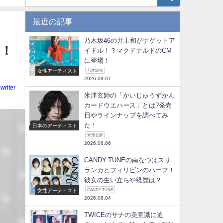
最近の記事
乃木坂46の井上和がナゲットア
た！
イドル！？マクドナルドのCM
に登場！
女性アーティスト
乃木坂46
2026.08.07
writer
米津玄師の「かいじゅうずかん
カードウエハース」とは?発売
日やラインナップを調べてみ
た！
日本のアーティスト
米津玄師
2026.08.06
CANDY TUNEの南なつはスリ
ランカとフィリピンのハーフ！
彼女の生い立ちや経歴は？
女性アーティスト
CANDY TUNE
2026.08.04
TWICEのサナの美意識に迫