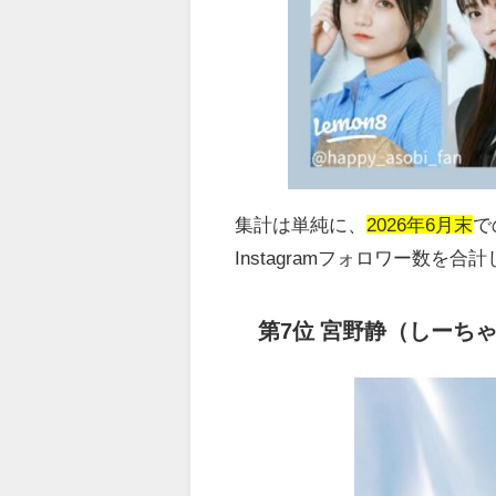
集計は単純に、
2026年6月末
で
Instagram
フォロワー数を合計
第
7
位 宮野静（しーち