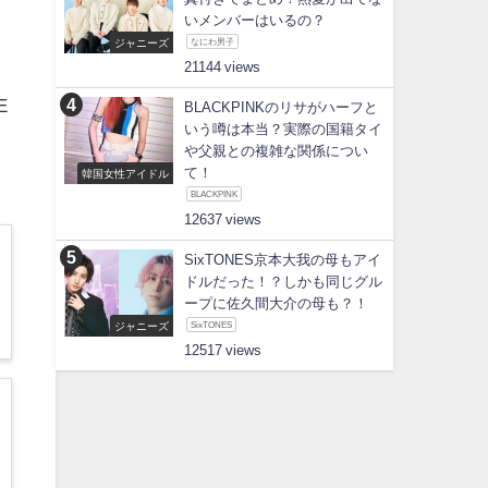
いメンバーはいるの？
ジャニーズ
なにわ男子
21144
E
BLACKPINKのリサがハーフと
いう噂は本当？実際の国籍タイ
や父親との複雑な関係につい
て！
韓国女性アイドル
BLACKPINK
12637
SixTONES京本大我の母もアイ
ドルだった！？しかも同じグル
ープに佐久間大介の母も？！
ジャニーズ
SixTONES
12517