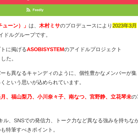
Feedly
ィチューン）」
は、
木村ミサ
のプロデュースにより
2023年3月
イドルグループです。
プトに掲げる
ASOBISYSTEM
のアイドルプロジェクト
ました。
バーも異なるキャンディのように、個性豊かなメンバーが集
いくという思いが込められています。
美月、福山梨乃、小川奈々子、南なつ、宮野静、立花琴未
の
キル、
SNS
での発信力、トーク力など異なる強みを持ちな
のも特筆すべきポイント。