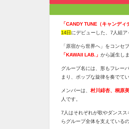
「CANDY TUNE（キャンデ
14日
にデビューした、
7
人組ア
「原宿から世界へ」をコンセ
「KAWAII LAB.」
から誕生し
グループ名には、形もフレー
まり、ポップな旋律を奏でて
メンバーは、
村川緋杏、桐原
人です。
7
人はそれぞれが歌やダンスス
らグループ全体を支えている