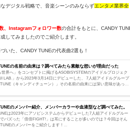
的なデジタル戦略で、音楽シーンのみならず
エンタメ業界全
、Instagramフォロワー数
の合計をもとに、
CANDY TUN
作成してみましたのでご紹介します。
づいた、CANDY TUNEの代表曲2選も！
Y TUNEの名前の由来は？調べてみたら素敵な想いが理由だった
世界へ」をコンセプトに掲げるASOBISYSTEMのアイドルプロジェク
AII LAB.」から2023年3月14日にデビューした、 7人組アイドルグループ
Y TUNE（キャンディチューン）」その名前の由来には深い意味があった
の素敵な由来について調べてみました。...
Y TUNEのメンバー紹介、メンバーカラーや血液型など調べてみた。
 TUNEは2023年にアソビシステムからデビューした7人組アイドルグルー
tokでバズった「倍倍FIGHT!」は耳にすることが多いのでは？今回はそん
Y TUNEのメンバーをご紹介します！...