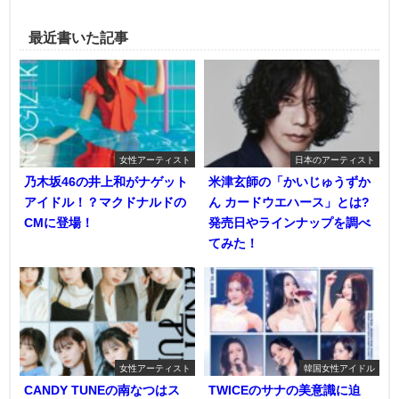
最近書いた記事
女性アーティスト
日本のアーティスト
乃木坂46の井上和がナゲット
米津玄師の「かいじゅうずか
アイドル！？マクドナルドの
ん カードウエハース」とは?
CMに登場！
発売日やラインナップを調べ
てみた！
女性アーティスト
韓国女性アイドル
CANDY TUNEの南なつはス
TWICEのサナの美意識に迫