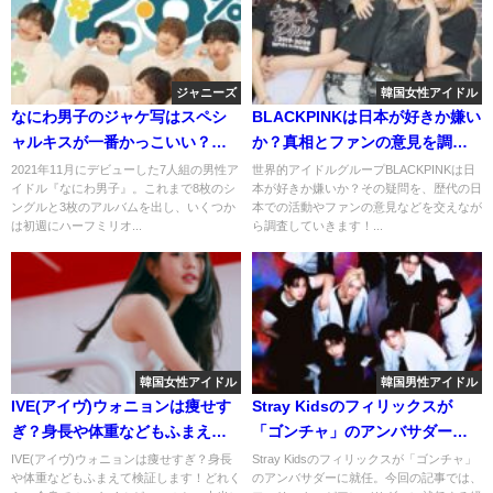
ジャニーズ
韓国女性アイドル
なにわ男子のジャケ写はスペシ
BLACKPINKは日本が好きか嫌い
ャルキスが一番かっこいい？最
か？真相とファンの意見を調べ
新の高画質ジャケ写を調査しま
てみた！
2021年11月にデビューした7人組の男性ア
世界的アイドルグループBLACKPINKは日
イドル『なにわ男子』。これまで8枚のシ
本が好きか嫌いか？その疑問を、歴代の日
す！
ングルと3枚のアルバムを出し、いくつか
本での活動やファンの意見などを交えなが
は初週にハーフミリオ...
ら調査していきます！...
韓国女性アイドル
韓国男性アイドル
IVE(アイヴ)ウォニョンは痩せす
Stray Kidsのフィリックスが
ぎ？身長や体重などもふまえて
「ゴンチャ」のアンバサダーに
検証します！
就任！日本各地でイベントも！
IVE(アイヴ)ウォニョンは痩せすぎ？身長
Stray Kidsのフィリックスが「ゴンチャ」
や体重などもふまえて検証します！どれく
のアンバサダーに就任。今回の記事では、