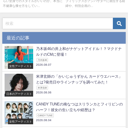
らい全身でのスタイルがいいのか、本当に
フィリックスがアンバサダーに就任する経
不健康な痩せ方をしてい...
緯や、特別企画の...
最近の記事
乃木坂46の井上和がナゲットアイドル！？マクドナ
ルドのCMに登場！
乃木坂46
2026.08.07
女性アーティスト
米津玄師の「かいじゅうずかん カードウエハース」
とは?発売日やラインナップを調べてみた！
米津玄師
2026.08.06
日本のアーティスト
CANDY TUNEの南なつはスリランカとフィリピンの
ハーフ！彼女の生い立ちや経歴は？
CANDY TUNE
2026.08.04
女性アーティスト