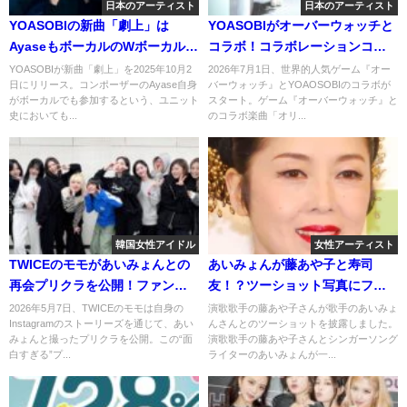
日本のアーティスト
日本のアーティスト
YOASOBIの新曲「劇上」は
YOASOBIがオーバーウォッチと
AyaseもボーカルのWボーカル！
コラボ！コラボレーションコン
三谷幸喜ドラマの主題歌に！
テンツを調べてみた！
YOASOBIが新曲「劇上」を2025年10月2
2026年7月1日、世界的人気ゲーム『オー
日にリリース。コンポーザーのAyase自身
バーウォッチ』とYOAOSOBIのコラボが
がボーカルでも参加するという、ユニット
スタート。ゲーム『オーバーウォッチ』と
史においても...
のコラボ楽曲「オリ...
韓国女性アイドル
女性アーティスト
TWICEのモモがあいみょんとの
あいみょんが藤あや子と寿司
再会プリクラを公開！ファンの
友！？ツーショット写真にファ
反応は？
ンの反応は？
2026年5月7日、TWICEのモモは自身の
演歌歌手の藤あや子さんが歌手のあいみょ
Instagramのストーリーズを通じて、あい
んさんとのツーショットを披露しました。
みょんと撮ったプリクラを公開。この“面
演歌歌手の藤あや子さんとシンガーソング
白すぎる”プ...
ライターのあいみょんが一...